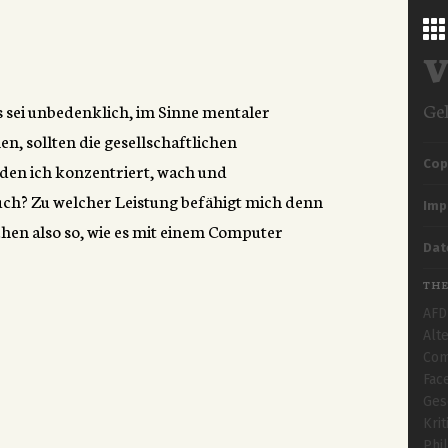
V
Gel
 sei unbedenklich, im Sinne mentaler
, sollten die gesellschaftlichen
M
Cop
en ich konzentriert, wach und
 auch? Zu welcher Leistung befähigt mich denn
Imp
chen also so, wie es mit einem Computer
Dat
TH
AFD
Alt
Com
Fac
Ges
Krit
Phi